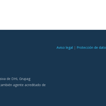
Aviso legal
|
Protección de dat
usiva de DHL Grupag
 también agente acreditado de