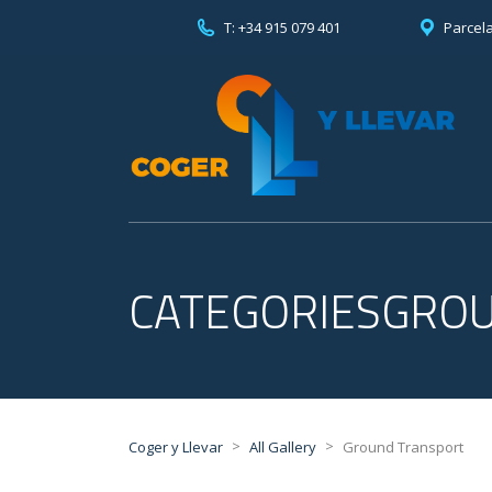
T: +34 915 079 401
Parcela
CATEGORIESGRO
>
>
Coger y Llevar
All Gallery
Ground Transport